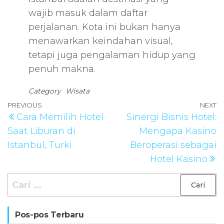
wajib masuk dalam daftar
perjalanan. Kota ini bukan hanya
menawarkan keindahan visual,
tetapi juga pengalaman hidup yang
penuh makna.
Category
Wisata
Navigasi
Previous
PREVIOUS
NEXT
N
Cara Memilih Hotel
Sinergi Bisnis Hotel:
pos
Post
P
Saat Liburan di
Mengapa Kasino
Istanbul, Turki
Beroperasi sebagai
Hotel Kasino
Cari
untuk:
Pos-pos Terbaru